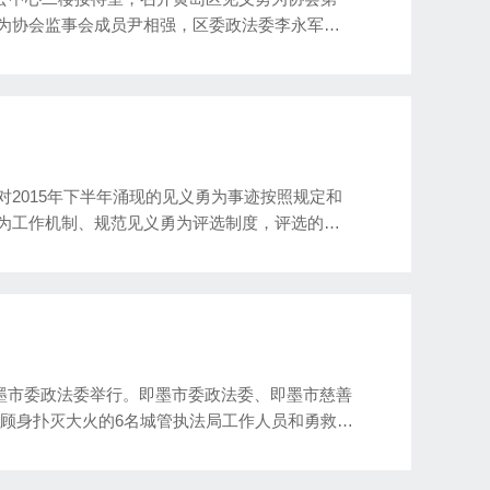
为协会监事会成员尹相强，区委政法委李永军，
会议主要研究2014年度见义勇为表彰奖励工
见义勇为模范”，4个“青岛市黄岛区见义勇为模范群
2015年下半年涌现的见义勇为事迹按照规定和
为工作机制、规范见义勇为评选制度，评选的见
神不断得到弘扬。2015年上半年，即墨市共表
（6人），发放见义勇为奖金4万元。
在即墨市委政法委举行。即墨市委政法委、即墨市慈善
不顾身扑灭大火的6名城管执法局工作人员和勇救落
人被授予即墨市“见义勇为”荣誉称号。在为其颁发
元至1万元不等的补助金。