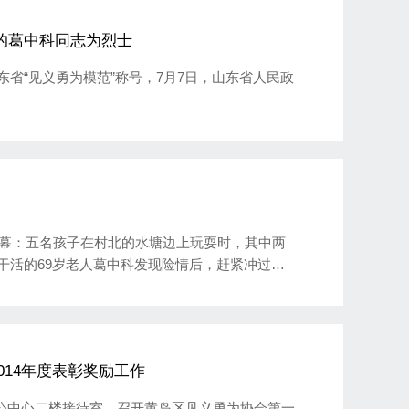
的葛中科同志为烈士
省“见义勇为模范”称号，7月7日，山东省人民政
一幕：五名孩子在村北的水塘边上玩耍时，其中两
干活的69岁老人葛中科发现险情后，赶紧冲过来
随后跳入冰冷的水中营救另一名落水的孩子。在
，但葛老汉却因为体力不支溺水身亡。
14年度表彰奖励工作
关办公中心二楼接待室，召开黄岛区见义勇为协会第一