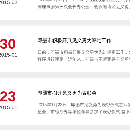
2015-02
届理事会第三次会长办公会，会议邀请区见义勇
区社会治理办陈其栋，区审计局薛德霞列席会议。
作。表彰奖励41人为“2014年度青岛市黄岛区
体”，总共59人，发放奖金166000元。
30
即墨市积极开展见义勇为评定工作
日前，即墨市积极开展见义勇为先进评定工作，对
2015-01
程序进行评定。近年来，即墨市不断完善见义勇
义勇为先进典型赢得社会的普遍赞誉，见义勇为精
彰见义勇为先进个人8人，见义勇为先进群体1个
23
即墨市召开见义勇为表彰会
2015年1月23日，即墨市见义勇为表彰仪式
2015-01
总会、市综治办等单位领导参加了表彰仪式,奋
水游客献出宝贵生命的黄长捷等9名市民共计15
荣誉证书后，市慈善总会还为每人发放了2000