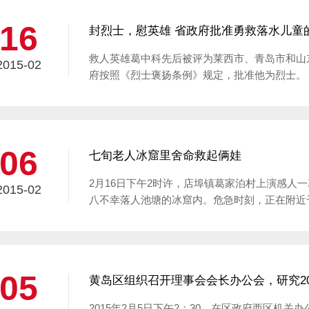
16
封烈士，慰英雄 省政府批准勇救落水儿童
救人英雄葛中科先后被评为莱西市、青岛市和山东
2015-02
府按照《烈士褒扬条例》规定，批准他为烈士。
06
七旬老人冰窟里舍命救起俩娃
2月16日下午2时许，店埠镇葛家泊村上演感人
2015-02
八不幸落人池塘的冰窟内。危急时刻，正在附近
牧人，他先是用叉子将其中一个孩子营救上岸，
村民葛文修的帮助下，另一名落水孩子最终得救
05
黄岛区组织召开理事会会长办公会，研究20
2015年2月5日下午2：30，在区政府西区机