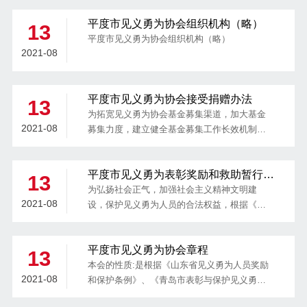
会同市见义勇为协会创新表扬形式，于7月23日
平度市见义勇为协会组织机构（略）
到见义勇为先进个人（群体）所在单位为挺身
13
而出的平民英雄送上专属荣誉。
平度市见义勇为协会组织机构（略）
2021-08
平度市见义勇为协会接受捐赠办法
13
为拓宽见义勇为协会基金募集渠道，加大基金
2021-08
募集力度，建立健全基金募集工作长效机制，
推动见义勇为事业健康有序发展，根据《中华
人民共和国公益事业捐赠法》和《平度市见义
平度市见义勇为表彰奖励和救助暂行办
勇为协会章程》，制定本办法。
13
法
为弘扬社会正气，加强社会主义精神文明建
2021-08
设，保护见义勇为人员的合法权益，根据《山
东省见义勇为奖励和保护条例》、《青岛市表
彰与保护见义勇为公民条例》、《平度市见义
平度市见义勇为协会章程
勇为协会章程》，制定本办法。
13
本会的性质:是根据《山东省见义勇为人员奖励
2021-08
和保护条例》、《青岛市表彰与保护见义勇为
公民条例》、《社会团体登记管理条例》等有