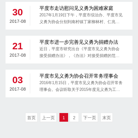
关规定成立的，具有地方性、公益性的社会组
平度市走访慰问见义勇为困难家庭
织。
30
2017年1月19日下午，平度市综治办、平度市见
2017-08
义勇为协会分别到南村镇丁家柳林村、仁兆镇
吕格庄村走访了方德后、吕仁刚2户见义勇为困
难家庭，送去了慰问金及物品。
平度市进一步完善见义勇为捐赠办法
21
近日，平度市研究出台《平度市见义勇为协会
2017-08
接受捐赠办法》，《办法》对接受捐赠的范
围、形式、捐赠奖励办法及基金的管理使用进
行了规范，拓宽了见义勇为协会基金募集渠
平度市见义勇为协会召开常务理事会
道，建立健全基金募集工作长效机制，为推动
03
见义勇为事业健康有序发展提供了保障。
2016年1月15日，平度市见义勇为协会召开常务
2017-08
理事会。会议听取关于2015年度见义勇为工作
的情况汇报。对2015年度涌现的李安安等7名见
义勇为先进分子，青岛环球输送带有限公司等4
个先进集体事迹进行了审议，与会人员一致同
意授予李安安等7人“平度市见义勇为先进分
首页
上一页
1
2
下一页
末页
子”，授予青岛环球输送带有限公司等4个单
位“平度市见义勇为先进集体”荣誉称号，并奖励
李安安等每人2000元。