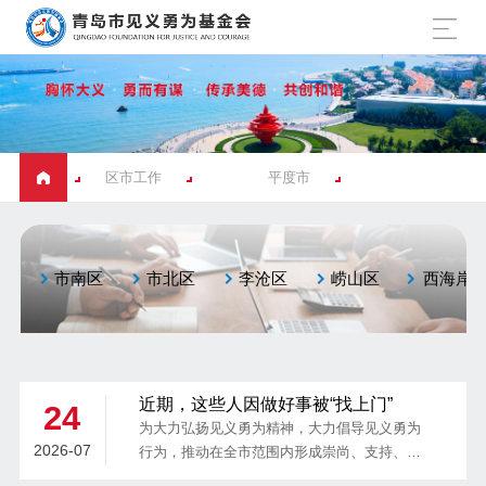
区市工作
平度市
市南区
市北区
李沧区
崂山区
西海岸
近期，这些人因做好事被“找上门”
24
为大力弘扬见义勇为精神，大力倡导见义勇为
2026-07
行为，推动在全市范围内形成崇尚、支持、敢
于见义勇为的良好社会风尚，平度市委政法委