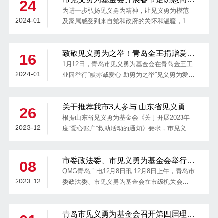
24
动
问金和慰问品。
为进一步弘扬见义勇为精神，让见义勇为模范
2024-01
及家属感受到来自党和政府的关怀和温暖，1月
22日-24日，市见义勇为基金会理事长李方民、
副理事长兼秘书长姚建波、副理事长魏建坤分
致敬见义勇为之举！青岛金王捐赠爱心
别带队，赴区市走访慰问见义勇为生活困难人
16
善款100万元
员及家庭。
1月12日，青岛市见义勇为基金会在青岛金王工
2024-01
业园举行“献赤诚爱心 助勇为之举”见义勇为爱心
企业捐赠仪式，青岛金王向青岛市见义勇为基
金会捐赠100万元爱心善款，青岛市见义勇为基
关于推荐我市3人参与 山东省见义勇
金会为青岛金王颁发了“青岛市见义勇为工作杰
26
为“爱心账户”救助活动的公示
出贡献单位”奖牌和捐赠证书。
根据山东省见义勇为基金会《关于开展2023年
2023-12
度“爱心账户”救助活动的通知》要求，市见义勇
为基金会认真摸排核实市级见义勇为模范家庭
生活情况，经研究，拟推荐翟澎、翟元敏、闫
市委政法委、市见义勇为基金会举行全
志东3人参与省见义勇为“爱心账户”救助活动。
08
市第二十九批见义勇为模范（群体）表
现将翟澎、翟元敏、闫志东3人基本情况予以公
QMG青岛广电12月8日讯 12月8日上午，青岛市
2023-12
彰活动
示，接受群众监督。
委政法委、市见义勇为基金会在市级机关会议
中心举行全市第二十九批见义勇为模范（群
体）表彰活动，宣读了《关于表彰全市第二十
青岛市见义勇为基金会召开第四届理事
九批见义勇为模范（群体）的决定》，向李士