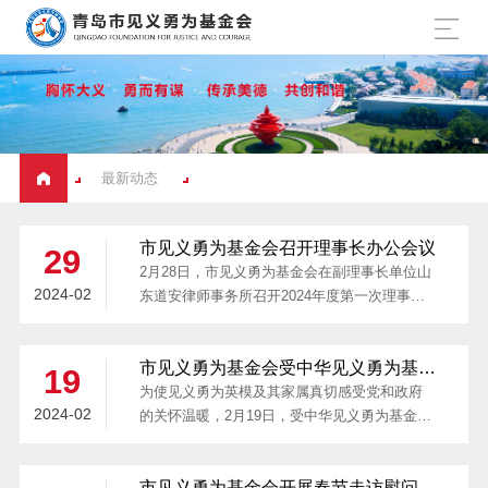
最新动态
市见义勇为基金会召开理事长办公会议
29
2月28日，市见义勇为基金会在副理事长单位山
2024-02
东道安律师事务所召开2024年度第一次理事长
办公会议，研究审议基金会2024年工作规划，
市见义勇为基金会理事长李方民主持会议，副
市见义勇为基金会受中华见义勇为基金
理事长兼秘书长姚建波、副理事长魏建坤参加
19
会委托走访慰问翟元敏
会议。
为使见义勇为英模及其家属真切感受党和政府
2024-02
的关怀温暖，2月19日，受中华见义勇为基金会
委托，市见义勇为基金会副理事长兼秘书长姚
建波、李沧区委政法委副书记田绪宏走访2023
市见义勇为基金会开展春节走访慰问活
年第四季度全国“见义勇为勇士”翟元敏，送上慰