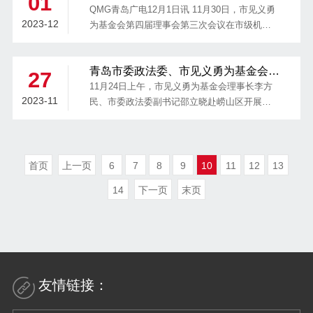
01
会第三次会议
存等6名见义勇为模范个人和吴子涵、张元帅等
QMG青岛广电12月1日讯 11月30日，市见义勇
2023-12
7个见义勇为群体15人颁发了荣誉证书。市见义
为基金会第四届理事会第三次会议在市级机关
勇为基金会理事长李方民主持会议并讲话，翟
会议中心召开，调整3名因工作岗位变动的理
元敏、王玉桥代表见义勇为模范作表态发言，
事，增补市中级法院原正局级审判员、一级高
青岛市委政法委、市见义勇为基金会赴
基金会部分理事、各区市见义勇为工作负责同
级法官姚建波同志为基金会理事，并选举为基
27
崂山区开展见义勇为主题调研
志参加会议。
金会副理事长兼秘书长，修订完善了《青岛市
11月24日上午，市见义勇为基金会理事长李方
2023-11
见义勇为表彰奖励和救助抚恤暂行办法》、研
民、市委政法委副书记邵立晓赴崂山区开展见
究开展全市第二十九批见义勇为模范（群体）
义勇为主题调研，崂山区委常委、政法委书记
表彰活动。市见义勇为基金会理事长李方民出
王少鹏陪同调研。
席会议并讲话，第四届理事会理事、监事参加
会议。
首页
上一页
6
7
8
9
10
11
12
13
14
下一页
末页
友情链接：