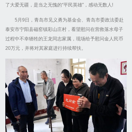
了大爱无疆，是当之无愧的“平民英雄”，感动无数人!
5月9日，青岛市见义勇为基金会、青岛市委政法委赴
泰安市宁阳县磁窑镇彩山庄村，看望慰问在营救落水母子
过程中不幸牺牲的王龙同志家属，现场给予慰问金人民币
20万元，并将对其家庭进行持续帮扶。