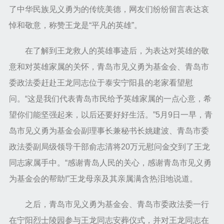
了中华民族见义勇为的传统美德，网友们纷纷留言表达哀
悼和敬意，称赞王龙是“平凡的英雄”。
在了解到王龙救人的英雄事迹后，为表达对英雄的敬
意和对英雄家属的关怀，青岛市见义勇为基金会、青岛市
委政法委赶赴王龙同志位于泰安宁阳县的老家看望慰
问。“这是我们代表青岛市民给予英雄家属的一点心意，希
望你们能坚强起来，以后还要好好生活。”5月9日一早，青
岛市见义勇为基金会副理事长兼秘书长姚建波、青岛市委
政法委副局级领导干部俞志清将20万元慰问金交到了王龙
同志家属手中。“感谢青岛人民的关心，感谢青岛市见义勇
为基金会的帮助!”王龙母亲及其亲属满含热泪地说道。
之后，青岛市见义勇为基金会、青岛市委政法委一行
在宁阳烈士陵园参与王龙同志安葬仪式，并对王龙同志在