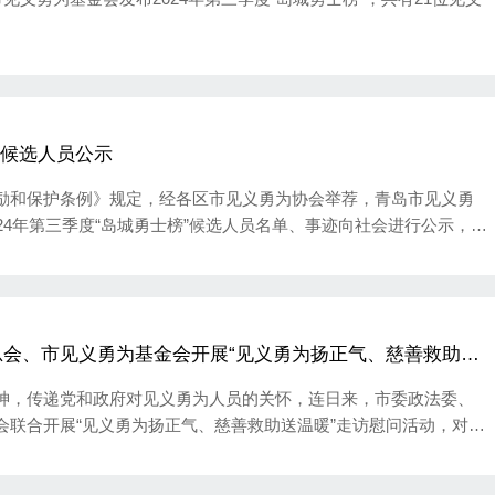
士”候选人员公示
励和保护条例》规定，经各区市见义勇为协会举荐，青岛市见义勇
24年第三季度“岛城勇士榜”候选人员名单、事迹向社会进行公示，接
表彰奖励工作公开、公平、公正透明。
会、市见义勇为基金会开展“见义勇为扬正气、慈善救助送
神，传递党和政府对见义勇为人员的关怀，连日来，市委政法委、
会联合开展“见义勇为扬正气、慈善救助送温暖”走访慰问活动，对翟
难人员进行精准帮扶，送上救助金和慰问品。市见义勇为基金会理事
、副理事长兼秘书长姚建波，市慈善总会副会长郄晋生、专职副秘