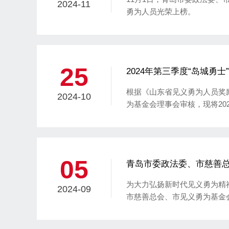
2024-11
勇为人员光荣上榜。
25
2024年第三季度“岛城勇
根据《山东省见义勇为人员奖
2024-10
为基金会理事会审核，现将20
受群众监督，以保证见义勇为
05
青岛市委政法委、市慈善总
温暖” 走访慰问活动
为大力弘扬新时代见义勇为精
2024-09
市慈善总会、市见义勇为基金
元敏等15名见义勇为生活困
长李方民、荣誉理事长陈索斌