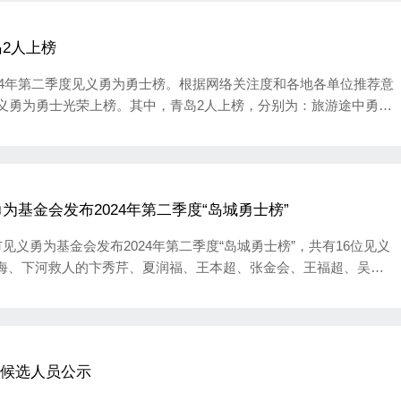
领导干部俞志清参加。
2人上榜
024年第二季度见义勇为勇士榜。根据网络关注度和各地各单位推荐意
见义勇为勇士光荣上榜。其中，青岛2人上榜，分别为：旅游途中勇救
惧风浪跳海背出溺水群众的卞秀芹。
基金会发布2024年第二季度“岛城勇士榜”
见义勇为基金会发布2024年第二季度“岛城勇士榜”，共有16位见义
海、下河救人的卞秀芹、夏润福、王本超、张金会、王福超、吴祥
道臻、刘桂芳、董甜甜、董永顺、陈秀芹、迟桂芝，有急救心跳骤
活、平凡工作中见险即救、遇难就帮，把见义勇为精神内化为习惯
社会正义正气，传递了社会正能量。
士”候选人员公示