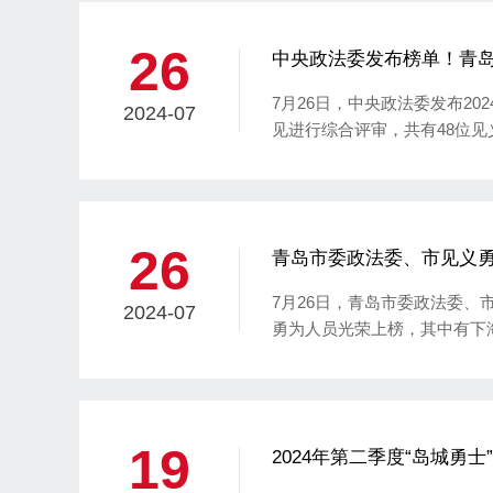
书长盛梅，市委政法委副局级
26
中央政法委发布榜单！青岛
7月26日，中央政法委发布2
2024-07
见进行综合评审，共有48位
落水母子不幸牺牲的王龙、不
26
青岛市委政法委、市见义勇为
7月26日，青岛市委政法委、市
2024-07
勇为人员光荣上榜，其中有下
鹏、陈爱国、咸博、宁健、董
停老人的于芳。他们在日常生
意识和行动自觉，积极捍卫了
19
2024年第二季度“岛城勇