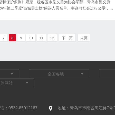
励和保护条例》规定，经各区市见义勇为协会举荐，青岛市见义勇
24年第二季度“岛城勇士榜”候选人员名单、事迹向社会进行公示，接
表彰奖励工作公开、公平、公正透明。
7
8
9
10
11
12
下一页
末页
话：0532-85912167
地址：青岛市市南区闽江路7号2