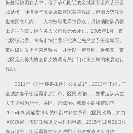
势蔓延被困在店中，位于该店附近的金城源五金商店王金
城见状，冲进金华五金店欲将宋某某救出，但因火势较大
也被困在店内，二人均被烟熏导致昏迷，后被消防队员救
出送往医院，经医务人员抢救无效死亡。2005年1月，市
北区综治委、青岛市综治委研究决定先后授予王金城区、
市两级见义勇为荣誉称号，并予以一定奖励。近年来，市
北区见义勇为协会多次协调有关部门对王金城的家属进行
救助。
2011年《烈士褒扬条例》公布施行，2013年开始，王
金城的妻子谢延霞多次到市、区民政部门，要求追认其丈
夫王金城为烈士。在区、市综治办积极协调和帮助下，
2015年初谢延霞将有关申烈材料交予市北区民政局，并由
区民政局向市民政局递交材料和申请。2015年12月22日传
来好消息：谢延霞提交王金城烈士申请被省政府批准