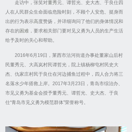
走访中，张笑对董秀元、谭哲光、史大杰、于良仕四
人在人民群众生命面临危险时刻，不顾个人安危、挺身而
出的行为表示高度赞扬，并详细询问了他们的身体情况和
存在的困难，要求相关部门要对见义勇为人员的生产生活
给予及时的关心和帮助。
2016年6月19日，莱西市沽河街道办事处董家山后村
民董秀元、大高岚村民谭哲光，院上镇杨柳屯村民史大
杰、仇家庄村民于良仕在河边捕鱼过程中，四人合力将三
名落水少年搭救上岸。2017年3月23日，青岛市综治办、
市见义勇为基金会授予董秀元、谭哲光、史大杰、于良
仕“青岛市见义勇为模范群体”荣誉称号。